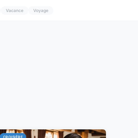
Vacance
Voyage
CROISIÈRE