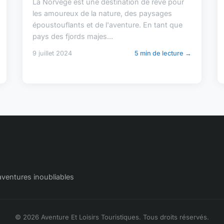
La Norvège est une destination de rêve pour
les amoureux de la nature, des paysages
époustouflants et de l'aventure. En tant que
pays des fjords majes...
9 juillet 2024
5 min de lecture →
aventures inoubliables
© 2026 Aventure Et Loisirs Touristiques. Tous droits réservés.