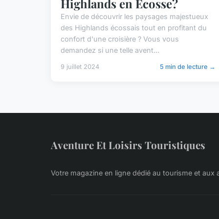
Highlands en Écosse?
Envie de découvrir les paysages majestueux
des Highlands écossais tout en profitant du
confort d'une croisière ? Vous vous
demandez si une telle avent...
9 juillet 2024
5 min de lecture →
Aventure Et Loisirs Touristiques
Votre magazine en ligne dédié au tourisme et aux 